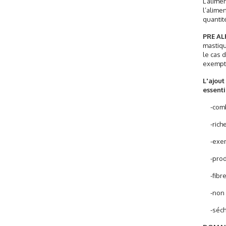
L’alime
l’alime
quantit
PRE AL
mastiqu
le cas 
exempt 
L'ajout
essenti
-combi
-riche 
-exemp
-produi
-fibre
-non 
-séché 