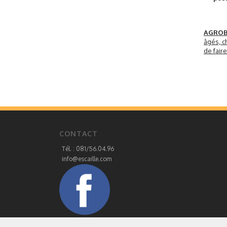
AGRO
âgés, c
de fair
CONTACT
Tél. : 081/56.04.96
info@escaille.com
a>