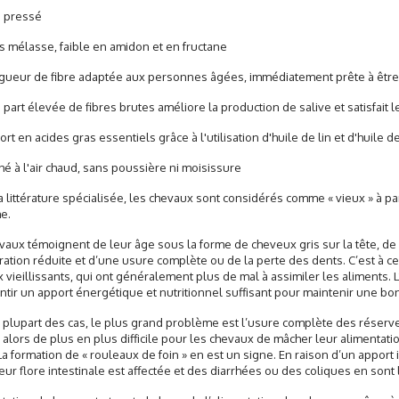
 pressé
mélasse, faible en amidon et en fructane
ueur de fibre adaptée aux personnes âgées, immédiatement prête à êt
art élevée de fibres brutes améliore la production de salive et satisfait 
t en acides gras essentiels grâce à l'utilisation d'huile de lin et d'huile 
 à l'air chaud, sans poussière ni moisissure
a littérature spécialisée, les chevaux sont considérés comme « vieux » à pa
e.
vaux témoignent de leur âge sous la forme de cheveux gris sur la tête, d
ation réduite et d’une usure complète ou de la perte des dents. C’est à c
 vieillissants, qui ont généralement plus de mal à assimiler les aliments. L
ntir un apport énergétique et nutritionnel suffisant pour maintenir une bo
 plupart des cas, le plus grand problème est l’usure complète des réserves
 alors de plus en plus difficile pour les chevaux de mâcher leur alimentati
 La formation de « rouleaux de foin » en est un signe. En raison d’un apport
leur flore intestinale est affectée et des diarrhées ou des coliques en so