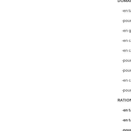
DOMAIN
-en tan
-pour v
-en gui
-en cas
-en cas
-pour s
-pour 
-en cas
-pour 
RATIO
-
en t
-
en t
-
pour