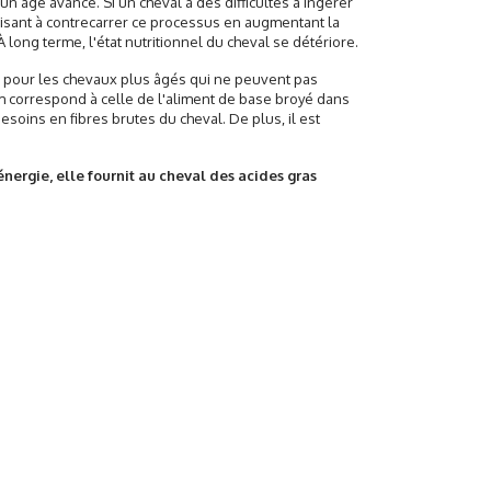
un âge avancé. Si un cheval a des difficultés à ingérer
s visant à contrecarrer ce processus en augmentant la
long terme, l'état nutritionnel du cheval se détériore.
 pour les chevaux plus âgés qui ne peuvent pas
m correspond à celle de l'aliment de base broyé dans
soins en fibres brutes du cheval. De plus, il est
énergie, elle fournit au cheval des acides gras