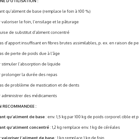
E D’UTILISATION :
t qu’aliment de base (remplace le foin à 100 %)
aloriser le foin, l’ensilage et le pâturage
se de substitut d’aliment concentré
 d’apport insuffisant en fibres brutes assimilables, p. ex. en raison de p
 de perte de poids due à l’âge
timuler l’absorption de liquide
prolonger la durée des repas
 de problème de mastication et de dents
administrer des médicaments
N RECOMMANDEE :
ant qu’aliment de base
: env. 1,5 kg par 100 kg de poids corporel cible et p
ant qu’aliment concentré
: 1,2 kg remplace env. 1 kg de céréales
 valoriser l’aliment de base
: 1 kg remplace 1 kg de foin