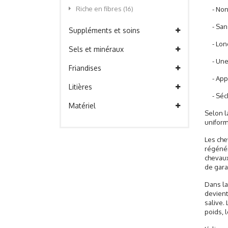
Riche en fibres
(16)
- Non
- Sans 
Suppléments et soins
- Long
Sels et minéraux
- Une p
Friandises
- Appor
Litières
- Séché
Matériel
Selon l
uniform
Les che
régénér
chevaux
de gara
Dans la
devient
salive.
poids, 