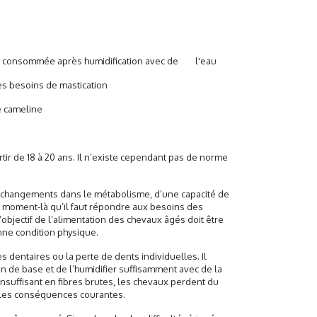
re consommée après humidification avec de l'eau
les besoins de mastication
de cameline
rtir de 18 à 20 ans. Il n’existe cependant pas de norme
e changements dans le métabolisme, d’une capacité de
e moment-là qu’il faut répondre aux besoins des
’objectif de l’alimentation des chevaux âgés doit être
nne condition physique.
 dentaires ou la perte de dents individuelles. Il
on de base et de l’humidifier suffisamment avec de la
 insuffisant en fibres brutes, les chevaux perdent du
nt les conséquences courantes.