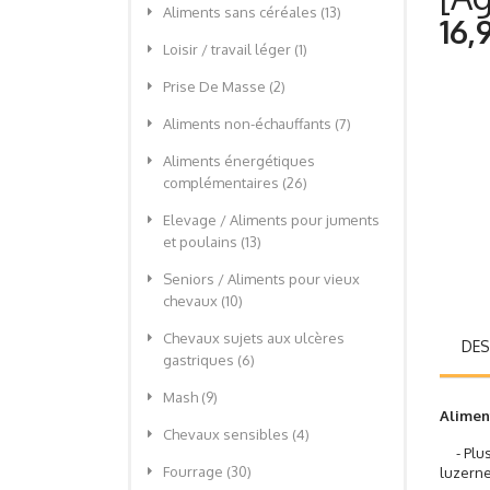
Aliments sans céréales
(13)
16,
Loisir / travail léger
(1)
Prise De Masse
(2)
Aliments non-échauffants
(7)
Aliments énergétiques
complémentaires
(26)
Elevage / Aliments pour juments
et poulains
(13)
Seniors / Aliments pour vieux
chevaux
(10)
Chevaux sujets aux ulcères
DES
gastriques
(6)
Mash
(9)
Aliment
Chevaux sensibles
(4)
- Plus 
Fourrage
(30)
luzern