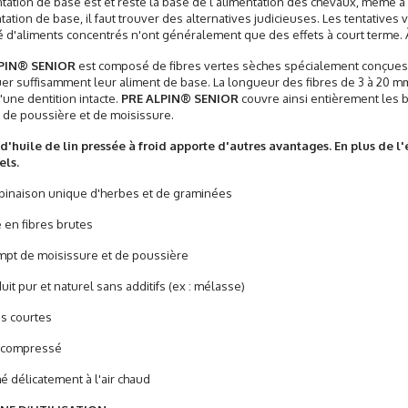
ntation de base est et reste la base de l’alimentation des chevaux, même à 
ntation de base, il faut trouver des alternatives judicieuses. Les tentative
é d'aliments concentrés n'ont généralement que des effets à court terme. À 
PIN® SENIOR
est composé de fibres vertes sèches spécialement conçues
er suffisamment leur aliment de base. La longueur des fibres de 3 à 20 m
d'une dentition intacte.
PRE ALPIN® SENIOR
couvre ainsi entièrement les be
de poussière et de moisissure.
 d'huile de lin pressée à froid apporte d'autres avantages. En plus de l'
els.
naison unique d'herbes et de graminées
en fibres brutes
t de moisissure et de poussière
t pur et naturel sans additifs (ex : mélasse)
s courtes
compressé
délicatement à l'air chaud