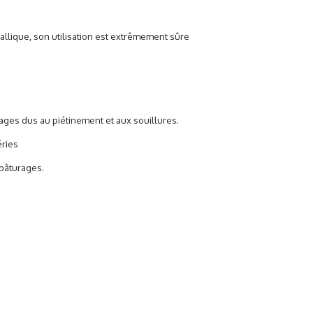
étallique, son utilisation est extrêmement sûre
ages dus au piétinement et aux souillures.
éries
 pâturages.