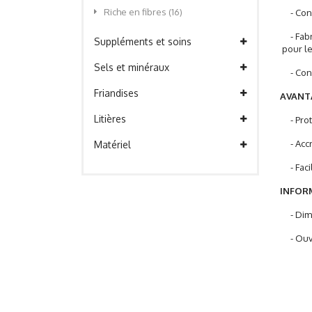
Riche en fibres
(16)
- Conçu
- Fabr
Suppléments et soins
pour le
Sels et minéraux
- Conçu
Friandises
AVANTA
Litières
- Protè
- Accro
Matériel
- Facil
INFORM
- Dime
- Ouver