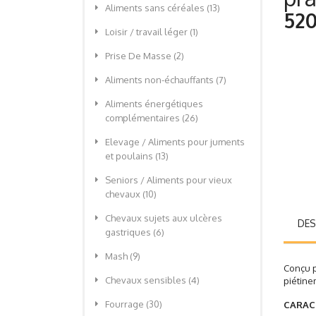
Aliments sans céréales
(13)
520
Loisir / travail léger
(1)
Prise De Masse
(2)
Aliments non-échauffants
(7)
Aliments énergétiques
complémentaires
(26)
Elevage / Aliments pour juments
et poulains
(13)
Seniors / Aliments pour vieux
chevaux
(10)
Chevaux sujets aux ulcères
DES
gastriques
(6)
Mash
(9)
Conçu p
Chevaux sensibles
(4)
piétine
Fourrage
(30)
CARAC