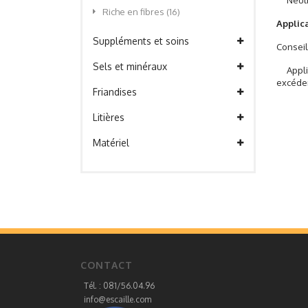
Neut
Riche en fibres
(16)
Applica
Suppléments et soins
Conseil 
Sels et minéraux
Appliq
excéde
Friandises
Litières
Matériel
CONTACT
Tél. : 081/56.04.96
info@escaille.com