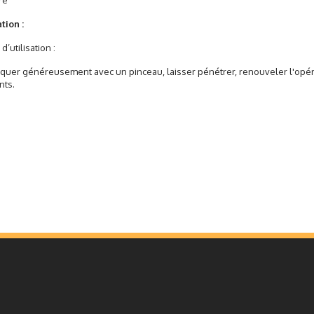
re
tion :
d’utilisation :
uer généreusement avec un pinceau, laisser pénétrer, renouveler l
nts.