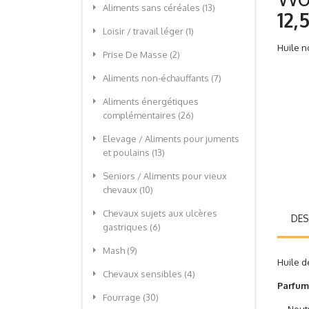
Aliments sans céréales
(13)
12,
Loisir / travail léger
(1)
Huile n
Prise De Masse
(2)
Aliments non-échauffants
(7)
Aliments énergétiques
complémentaires
(26)
Elevage / Aliments pour juments
et poulains
(13)
Seniors / Aliments pour vieux
chevaux
(10)
Chevaux sujets aux ulcères
DES
gastriques
(6)
Mash
(9)
Huile d
Chevaux sensibles
(4)
Parfum
Fourrage
(30)