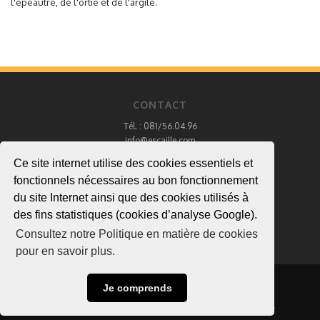
l'épeautre, de l'ortie et de l'argile.
CONTACT
Tél. : 081/56.04.96
info@escaille.com
Ce site internet utilise des cookies essentiels et
fonctionnels nécessaires au bon fonctionnement
a>
du site Internet ainsi que des cookies utilisés à
des fins statistiques (cookies d’analyse Google).
Consultez notre Politique en matière de cookies
pour en savoir plus.
Site internet réalisé par
web-xperience.be
.
Je comprends
Mentions légales
Conditions générales de vente