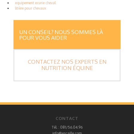
equipement ecurie cheval
litière pour chevaux
UN CONSEIL? NOUS SOMMES LÀ
POUR VOUS AIDER
CONTACTEZ NOS EXPERTS EN
NUTRITION ÉQUINE
CONTACT
Tél. : 081/56.04.96
info@escaille.com